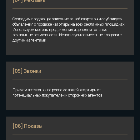
[04] Реклама
Создадим продающее описание вашей квартиры и опубликуем
объявления о продаже квартиры на всех рекламных площадках.
Используем методы продвижения и дополнительные
рекламные возможности. Используем совместные продажи с
другими агентами
[05] Звонки
Примем все звонки по рекламе вашей квартиры от
потенциальных покупателей и сторонних агентов
[06] Показы